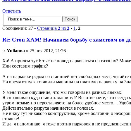
Ответить
Сообщений: 27 •
Страница
2
из
2
•
1
,
2
Re: Стоп ХАМ! Начинаем борьбу с хамством во д
Yulianna
» 25 ноя 2012, 21:26
Ха! А причем тут 6 тыс не повод парковаться на газонах? Може
Или составим график?
А на парковке рядом со станцией нет свободных мест, читайте
На время отпуска ставили машины на платную парковку на Зна
У меня такое ощущение, что мы говорим на разных языках!
Я спрашиваю куда ставить машину!? Вы отвечаете, что всегда м
утром незаметно переставляете на более удобное место.... Удобн
Действительно разруха начинается в головах.
Не вижу тут никакого конструктива, кроме болтовни о нехорош
стоянке!
И да, я напоминаю, я тоже против парковок в не предназначенны