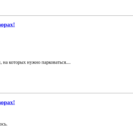
ворах!
 на которых нужно парковаться....
ворах!
юсь.