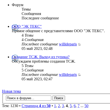
Форум
Темы
Сообщения
Последнее сообщение
ООО "ЭК ТЕКС"
Прямое общение с представителями ООО "ЭК ТЕКС".
4
Темы
4
Сообщения
Последнее сообщение
willideparis
05 май 2023, 02:48
Создание ТСЖ. Выход из тупика?
Обсуждаем проблемы создания ТСЖ.
5
Темы
5
Сообщения
Последнее сообщение
willideparis
05 май 2023, 02:47
Новая тема
Тем: 1230 •
Страница
4
из
50
•
1
,
2
,
3
,
4
,
5
,
6
,
7
...
50