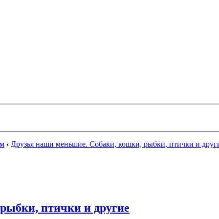
ум
‹
Друзья наши меньшие. Собаки, кошки, рыбки, птички и друг
рыбки, птички и другие