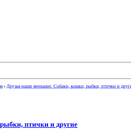
ум
‹
Друзья наши меньшие. Собаки, кошки, рыбки, птички и друг
рыбки, птички и другие