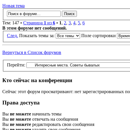
Новая тема
Тем: 147 •
Страница
1
из
6
•
1
,
2
,
3
,
4
,
5
,
6
В этом форуме нет сообщений.
След.
Показать темы за:
Поле сортировки
Вернуться в Список форумов
Перейти:
Кто сейчас на конференции
Сейчас этот форум просматривают: нет зарегистрированных пол
Права доступа
Вы
не можете
начинать темы
Вы
не можете
отвечать на сообщения
Вы
не можете
редактировать свои сообщения
Вы
не можете
удалять свои сообщения