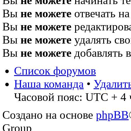
Вы
не можете
начинать т
Вы
не можете
отвечать н
Вы
не можете
редактиров
Вы
не можете
удалять св
Вы
не можете
добавлять 
Список форумов
Наша команда
•
Удалит
Часовой пояс: UTC + 4 
Создано на основе
phpBB
Group