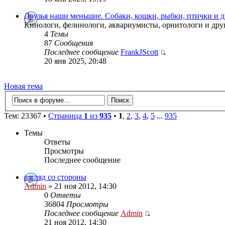
Друзья наши меньшие. Собаки, кошки, рыбки, птички и 
Кинологи, фелинологи, аквариумисты, орнитологи и друг
4
Темы
87
Сообщения
Последнее сообщение
FrankJScott
20 янв 2025, 20:48
Новая тема
Тем: 23367 •
Страница
1
из
935
•
1
,
2
,
3
,
4
,
5
...
935
Темы
Ответы
Просмотры
Последнее сообщение
взгляд со стороны
Admin
» 21 ноя 2012, 14:30
0
Ответы
36804
Просмотры
Последнее сообщение
Admin
21 ноя 2012, 14:30