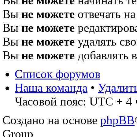
Вы
не можете
начинать т
Вы
не можете
отвечать н
Вы
не можете
редактиров
Вы
не можете
удалять св
Вы
не можете
добавлять 
Список форумов
Наша команда
•
Удалит
Часовой пояс: UTC + 4 
Создано на основе
phpBB
Group