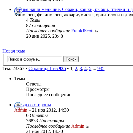
Друзья наши меньшие. Собаки, кошки, рыбки, птички и 
Кинологи, фелинологи, аквариумисты, орнитологи и друг
4
Темы
87
Сообщения
Последнее сообщение
FrankJScott
20 янв 2025, 20:48
Новая тема
Тем: 23367 •
Страница
1
из
935
•
1
,
2
,
3
,
4
,
5
...
935
Темы
Ответы
Просмотры
Последнее сообщение
взгляд со стороны
Admin
» 21 ноя 2012, 14:30
0
Ответы
36833
Просмотры
Последнее сообщение
Admin
21 ноя 2012, 14:30