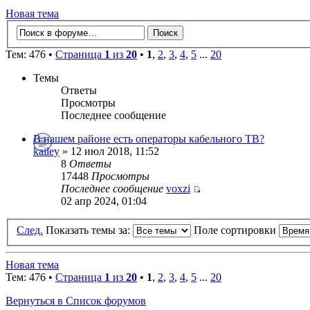
Новая тема
Тем: 476 •
Страница
1
из
20
•
1
,
2
,
3
,
4
,
5
...
20
Темы
Ответы
Просмотры
Последнее сообщение
В нашем районе есть операторы кабельного ТВ?
kailey
» 12 июл 2018, 11:52
8
Ответы
17448
Просмотры
Последнее сообщение
voxzi
02 апр 2024, 01:04
След.
Показать темы за:
Поле сортировки
Новая тема
Тем: 476 •
Страница
1
из
20
•
1
,
2
,
3
,
4
,
5
...
20
Вернуться в Список форумов