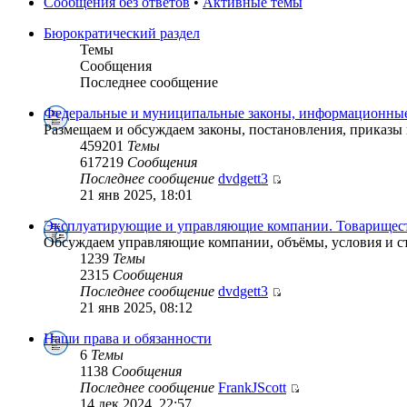
Сообщения без ответов
•
Активные темы
Бюрократический раздел
Темы
Сообщения
Последнее сообщение
Федеральные и муниципальные законы, информационные
Размещаем и обсуждаем законы, постановления, приказы
459201
Темы
617219
Сообщения
Последнее сообщение
dvdgett3
21 янв 2025, 18:01
Эксплуатирующие и управляющие компании. Товарищест
Обсуждаем управляющие компании, объёмы, условия и с
1239
Темы
2315
Сообщения
Последнее сообщение
dvdgett3
21 янв 2025, 08:12
Наши права и обязанности
6
Темы
1138
Сообщения
Последнее сообщение
FrankJScott
14 дек 2024, 22:57