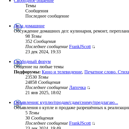
Свободное общение
Темы
Сообщения
Последнее сообщение
Дела домашние
Обсуждение домашних дел: кулинария, ремонт, переплан
98
Темы
352
Сообщения
Последнее сообщение
FrankJScott
23 дек 2024, 19:33
Свободный форум
Общение на любые темы
Подфорумы:
Кино и телевидение
,
Печатное слово. Стих
23530
Темы
24858
Сообщения
Последнее сообщение
Лапочка
21 янв 2025, 18:02
Объявления: куплю/продам/сдам/сниму/предлагаю...
Объявления о купле и продаже разрешённых к реализаци
5
Темы
30
Сообщения
Последнее сообщение
FrankJScott
23 дек 2024, 19:49