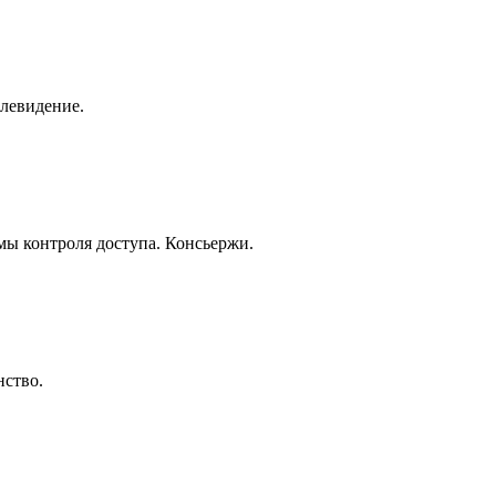
елевидение.
ы контроля доступа. Консьержи.
нство.